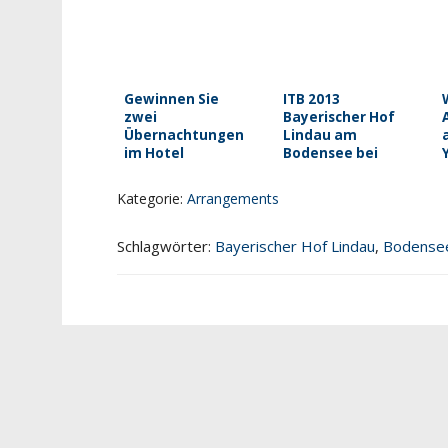
Gewinnen Sie
ITB 2013
zwei
Bayerischer Hof
Übernachtungen
Lindau am
im Hotel
Bodensee bei
Bayerischer Hof
travelcam.tv
in Lindau
Kategorie:
Arrangements
Schlagwörter:
Bayerischer Hof Lindau
,
Bodense