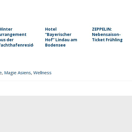
Winter
Hotel
ZEPPELIN:
Arrangement
“Bayerischer
Nebensaison-
aus der
Hof” Lindau am
Ticket Frühling
Yachthafenresidenz
Bodensee
Hohe Düne
e
,
Magie Asiens
,
Wellness