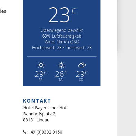
23
C
 des
Überwiegend bewölkt
63% Luftfeuchtigkeit
Wind: 1km/h OSO
Höchstwert: 23 • Tiefstwert: 23
29
26
29
C
C
C
FR
SA
SO
KONTAKT
Hotel Bayerischer Hof
Bahnhofsplatz 2
88131 Lindau
+49 (0)8382 9150