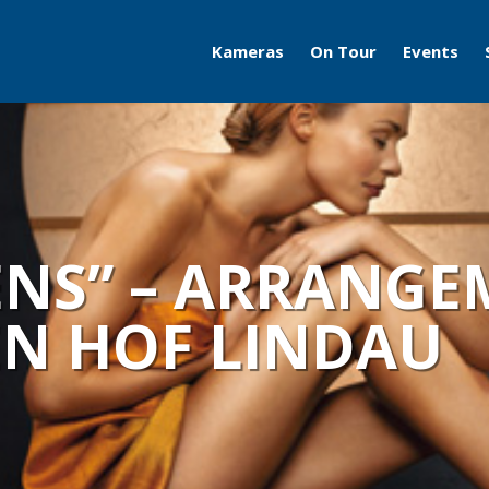
Kameras
On Tour
Events
Travelcams
AERO
Boatcams
ITB
Naturecams
ILA
ENS” – ARRANGE
IFA
EN HOF LINDAU
Grüne Woche
Motorworld Classics
Bodensee