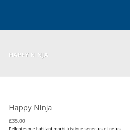
HAPPY NINJA
Happy Ninja
£
35.00
Pellentesque habitant morbi tristique senectus et netus