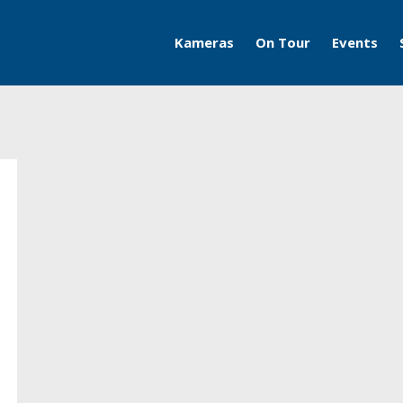
Kameras
On Tour
Events
Travelcams
AERO
Boatcams
ITB
Naturecams
ILA
IFA
Grüne Woche
Motorworld Classics
Bodensee