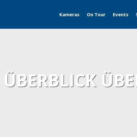
Kameras
On Tour
Events
Travelcams
AERO
Boatcams
ITB
Naturecams
ILA
– ÜBERBLICK ÜBE
IFA
Grüne Woche
Motorworld Classics
Bodensee