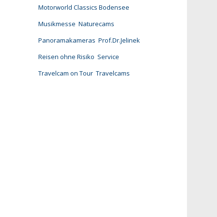
Motorworld Classics Bodensee
Musikmesse
Naturecams
Panoramakameras
Prof.Dr.Jelinek
Reisen ohne Risiko
Service
Travelcam on Tour
Travelcams
le