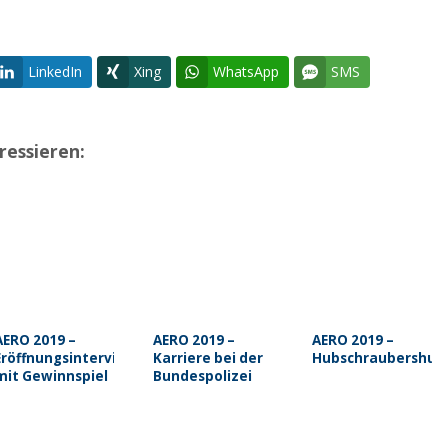
LinkedIn
Xing
WhatsApp
SMS
ressieren:
AERO 2019 –
AERO 2019 –
AERO 2019 –
Eröffnungsinterview
Karriere bei der
Hubschraubershutt
mit Gewinnspiel
Bundespolizei