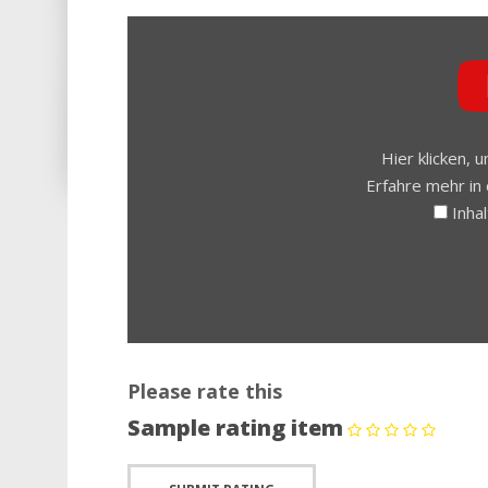
INHALT
VON
YOUTUBE
ANZEIGEN
Hier klicken,
Erfahre mehr in
Inha
Please rate this
Sample rating item