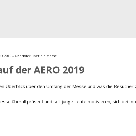
Musikmesse
CMS
O 2019 – Überblick über die Messe
 auf der AERO 2019
inen Überblick über den Umfang der Messe und was die Besucher 
sse überall präsent und soll junge Leute motivieren, sich bei In
h