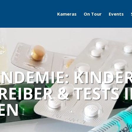
Kameras
On Tour
Events
Travelcams
AERO
Boatcams
ITB
Naturecams
ILA
NDEMIE: KINDER
IFA
EIBER & TESTS 
Grüne Woche
EN
Motorworld Classics
Bodensee