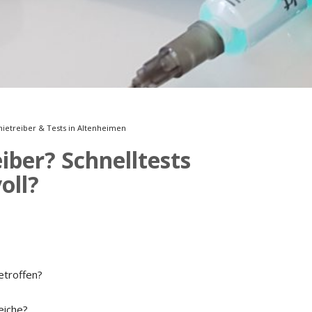
Musikmesse
CMS
etreiber & Tests in Altenheimen
iber? Schnelltests
oll?
etroffen?
eiche?