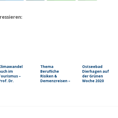
ressieren:
Klimawandel
Thema
Ostseebad
auch im
Berufliche
Dierhagen auf
Tourismus –
Risiken &
der Grünen
Prof. Dr.
Demenzreisen –
Woche 2020
Schellnhuber
Auswirkungen
von psychischen
Problemen auf
das Reisen