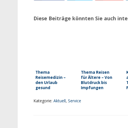
Diese Beiträge könnten Sie auch inte
Thema
Thema Reisen
Reisemedizin –
für Ältere – Von
den Urlaub
Blutdruck bis
gesund
Impfungen
verbringen
Kategorie:
Aktuell
,
Service