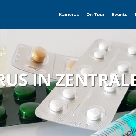
Kameras
On Tour
Events
Travelcams
AERO
Boatcams
ITB
Naturecams
ILA
RUS IN ZENTRA
IFA
Grüne Woche
Motorworld Classics
Bodensee