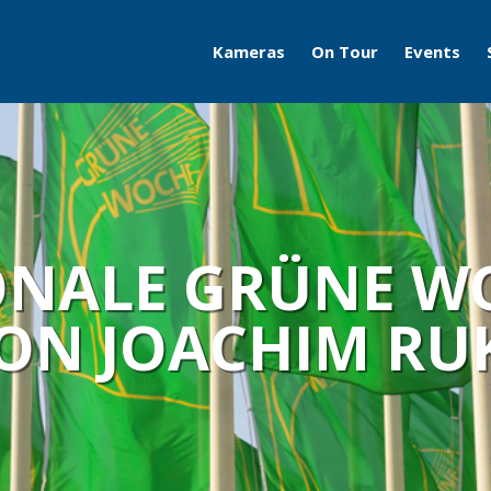
Kameras
On Tour
Events
Travelcams
AERO
Boatcams
ITB
Naturecams
ILA
NALE GRÜNE WO
IFA
VON JOACHIM RU
Grüne Woche
Motorworld Classics
Bodensee