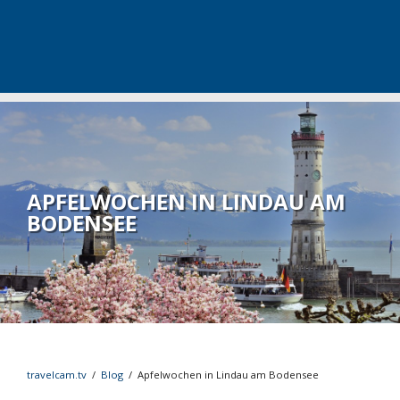
APFELWOCHEN IN LINDAU AM
BODENSEE
travelcam.tv
/
Blog
/
Apfelwochen in Lindau am Bodensee