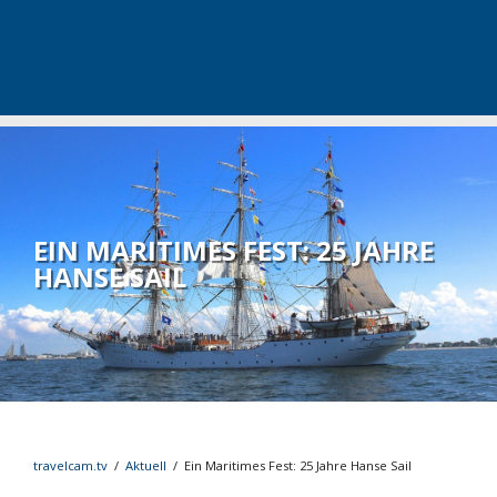
EIN MARITIMES FEST: 25 JAHRE
HANSE SAIL
travelcam.tv
/
Aktuell
/
Ein Maritimes Fest: 25 Jahre Hanse Sail