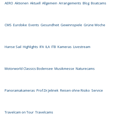
AERO
Aktionen
Aktuell
Allgemein
Arrangements
Blog
Boatcams
CMS
Eurobike
Events
Gesundheit
Gewinnspiele
Grüne Woche
Hanse Sail
Highlights
IFA
ILA
ITB
Kameras
Livestream
Motorworld Classics Bodensee
Musikmesse
Naturecams
Panoramakameras
Prof.Dr.Jelinek
Reisen ohne Risiko
Service
Travelcam on Tour
Travelcams