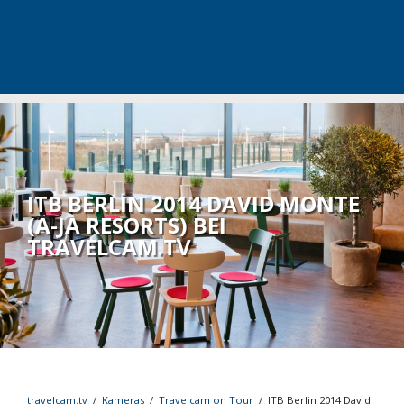
ITB BERLIN 2014 DAVID MONTE
(A-JA RESORTS) BEI
TRAVELCAM.TV
travelcam.tv
/
Kameras
/
Travelcam on Tour
/
ITB Berlin 2014 David