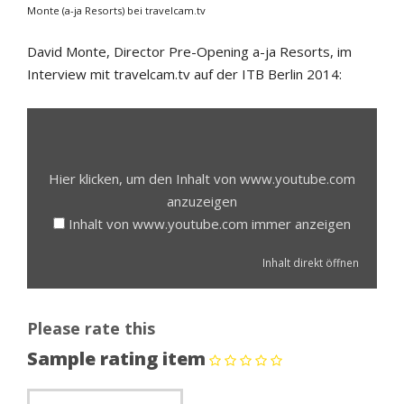
Monte (a-ja Resorts) bei travelcam.tv
David Monte, Director Pre-Opening a-ja Resorts, im
Interview mit travelcam.tv auf der ITB Berlin 2014:
INHALT
VON
WWW.YOUTUBE.COM
ANZEIGEN
Hier klicken, um den Inhalt von www.youtube.com
anzuzeigen
Inhalt von www.youtube.com immer anzeigen
Inhalt direkt öffnen
Please rate this
Sample rating item