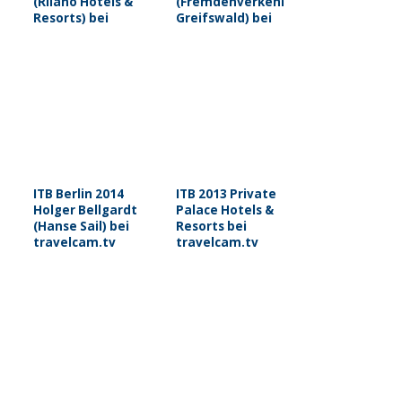
(Rilano Hotels &
(Fremdenverkehrsverein
Resorts) bei
Greifswald) bei
travelcam.tv
travelcam.tv
ITB Berlin 2014
ITB 2013 Private
Holger Bellgardt
Palace Hotels &
(Hanse Sail) bei
Resorts bei
travelcam.tv
travelcam.tv