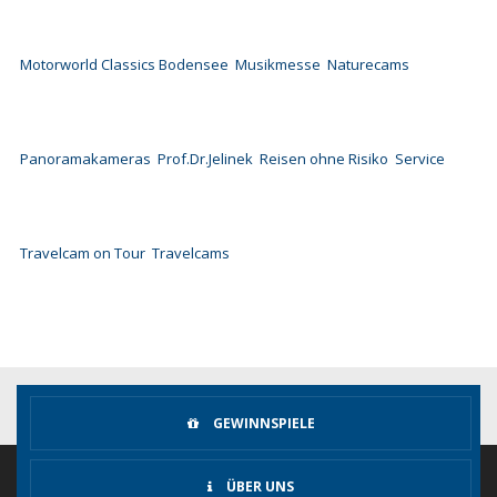
Motorworld Classics Bodensee
Musikmesse
Naturecams
Panoramakameras
Prof.Dr.Jelinek
Reisen ohne Risiko
Service
Travelcam on Tour
Travelcams
GEWINNSPIELE
ÜBER UNS