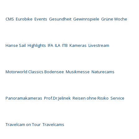
CMS
Eurobike
Events
Gesundheit
Gewinnspiele
Grüne Woche
Hanse Sail
Highlights
IFA
ILA
ITB
Kameras
Livestream
Motorworld Classics Bodensee
Musikmesse
Naturecams
Panoramakameras
Prof.Dr.Jelinek
Reisen ohne Risiko
Service
Travelcam on Tour
Travelcams