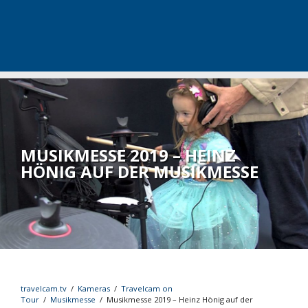
MUSIKMESSE 2019 – HEINZ
HÖNIG AUF DER MUSIKMESSE
travelcam.tv
/
Kameras
/
Travelcam on
Tour
/
Musikmesse
/
Musikmesse 2019 – Heinz Hönig auf der