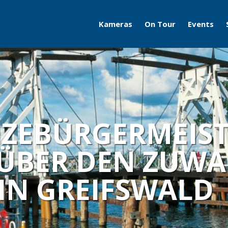
Kameras
On Tour
Events
Travelcams
AERO
Boatcams
ITB
Naturecams
ILA
 VIZEBÜRGERMEIS
IFA
ÜBER DEN ZUWA
Grüne Woche
IN GREIFSWALD
Motorworld Classics
Bodensee