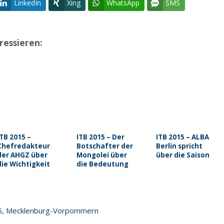
LinkedIn
Xing
WhatsApp
SMS
ressieren:
ITB 2015 –
ITB 2015 – Der
ITB 2015 – ALBA
Chefredakteur
Botschafter der
Berlin spricht
in
der AHGZ über
Mongolei über
über die Saison
die Wichtigkeit
die Bedeutung
von
Partnerland der
Bewertungsportalen
ITB zu sein
5
,
Mecklenburg-Vorpommern