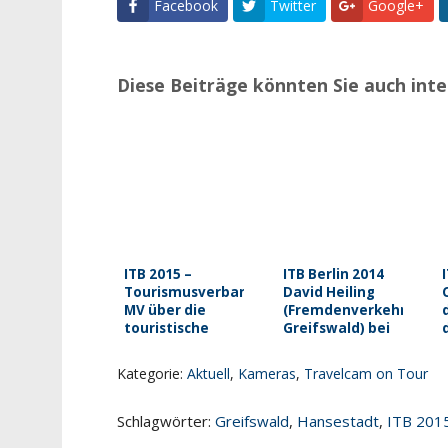
Facebook
Twitter
Google+
Diese Beiträge könnten Sie auch inte
ITB 2015 –
ITB Berlin 2014
Tourismusverband
David Heiling
MV über die
(Fremdenverkehrsvere
touristische
Greifswald) bei
Entwicklung vor
travelcam.tv
Ort
Kategorie:
Aktuell
,
Kameras
,
Travelcam on Tour
Schlagwörter:
Greifswald
,
Hansestadt
,
ITB 201