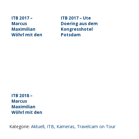
ITB 2017 –
ITB 2017 – Ute
Marcus
Doering aus dem
Maximilian
Kongresshotel
Wöhrl mit den
Potsdam
Neuigkeiten aus
den Dormero
Hotels
ITB 2018 –
Marcus
Maximilian
Wöhrl mit den
Neuigkeiten aus
den Dormero
Kategorie:
Aktuell
,
ITB
,
Kameras
,
Travelcam on Tour
Hotels