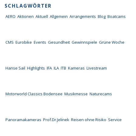
SCHLAGWÖRTER
AERO
Aktionen
Aktuell
Allgemein
Arrangements
Blog
Boatcams
CMS
Eurobike
Events
Gesundheit
Gewinnspiele
Grüne Woche
Hanse Sail
Highlights
IFA
ILA
ITB
Kameras
Livestream
Motorworld Classics Bodensee
Musikmesse
Naturecams
Panoramakameras
Prof.Dr.Jelinek
Reisen ohne Risiko
Service