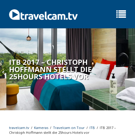
ITB 2017 – CHRISTOPH
HOFFMANN STELLT DIE
25HOURS HOTELS VOR
travelcam.tv
/
Kameras
/
Travelcam on Tour
/
ITB
/
ITB 2017 –
Christoph Hoffmann stellt die 25hours Hotels vor