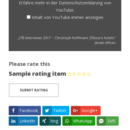
Erfahre mehr in der
Datenschutzerklärung
von
YouTube.
Inhalt von YouTube immer anzeigen
„ITB Interviews 2017 – Christoph Hoffmann 25hours hotels“
direkt öffnen
Please rate this
Sample rating item
Facebook
Twitter
Google+
LinkedIn
Xing
WhatsApp
SMS