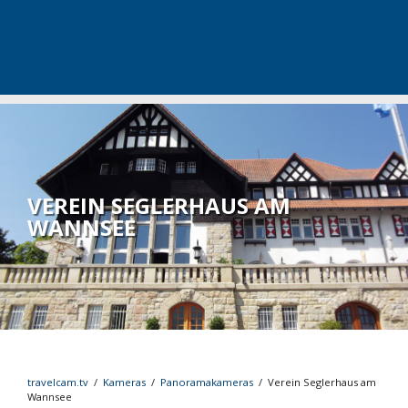
VEREIN SEGLERHAUS AM
WANNSEE
travelcam.tv
/
Kameras
/
Panoramakameras
/
Verein Seglerhaus am
Wannsee