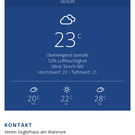
BERLIN
23
C
Überwiegend bewölkt
53% Luftfeuchtigkeit
Wind: 5km/h NW
Höchstwert: 23 • Tiefstwert: 21
20
22
28
C
C
C
FR
SA
SO
KONTAKT
Verein Seglerhaus am Wannsee