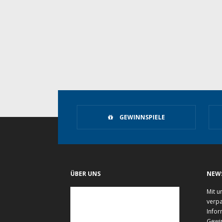
GEWINNSPIELE
ÜBER UNS
NEW
Mit u
verpa
Infor
Gewi