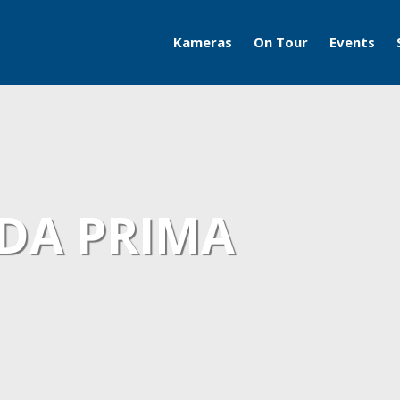
Kameras
On Tour
Events
Travelcams
AERO
Boatcams
ITB
Naturecams
ILA
IDA PRIMA
IFA
Grüne Woche
Motorworld Classics
Bodensee