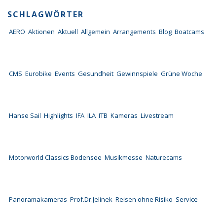
SCHLAGWÖRTER
AERO
Aktionen
Aktuell
Allgemein
Arrangements
Blog
Boatcams
CMS
Eurobike
Events
Gesundheit
Gewinnspiele
Grüne Woche
Hanse Sail
Highlights
IFA
ILA
ITB
Kameras
Livestream
Motorworld Classics Bodensee
Musikmesse
Naturecams
Panoramakameras
Prof.Dr.Jelinek
Reisen ohne Risiko
Service