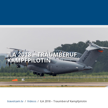
ILA 2018 – TRAUMBERUF
KAMPFPILOTIN
travelcam.tv
/
Videos
/
ILA 2018 – Traumberuf Kampfpilotin