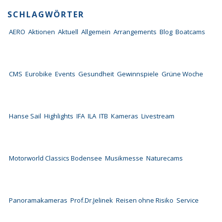
SCHLAGWÖRTER
AERO
Aktionen
Aktuell
Allgemein
Arrangements
Blog
Boatcams
CMS
Eurobike
Events
Gesundheit
Gewinnspiele
Grüne Woche
Hanse Sail
Highlights
IFA
ILA
ITB
Kameras
Livestream
Motorworld Classics Bodensee
Musikmesse
Naturecams
Panoramakameras
Prof.Dr.Jelinek
Reisen ohne Risiko
Service