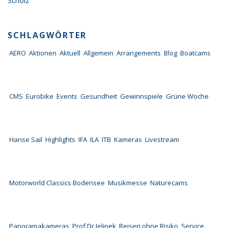
Scholz
SCHLAGWÖRTER
AERO
Aktionen
Aktuell
Allgemein
Arrangements
Blog
Boatcams
CMS
Eurobike
Events
Gesundheit
Gewinnspiele
Grüne Woche
Hanse Sail
Highlights
IFA
ILA
ITB
Kameras
Livestream
Motorworld Classics Bodensee
Musikmesse
Naturecams
Panoramakameras
Prof.Dr.Jelinek
Reisen ohne Risiko
Service