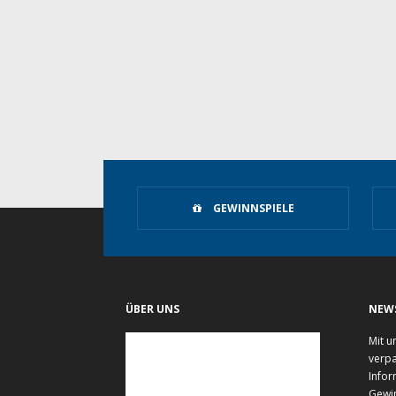
GEWINNSPIELE
ÜBER UNS
NEW
Mit u
verpa
Infor
Gewi