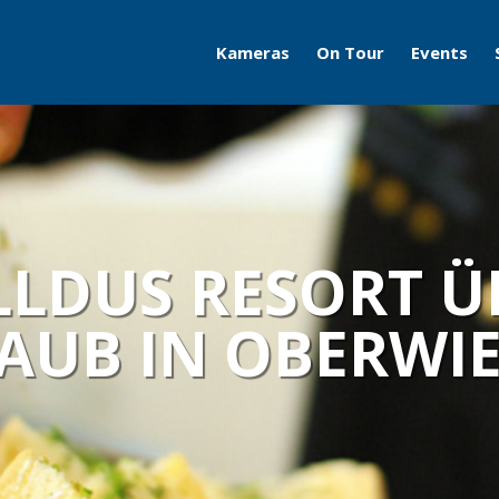
Kameras
On Tour
Events
Travelcams
AERO
Boatcams
ITB
Naturecams
ILA
ELLDUS RESORT 
IFA
AUB IN OBERWI
Grüne Woche
Motorworld Classics
Bodensee