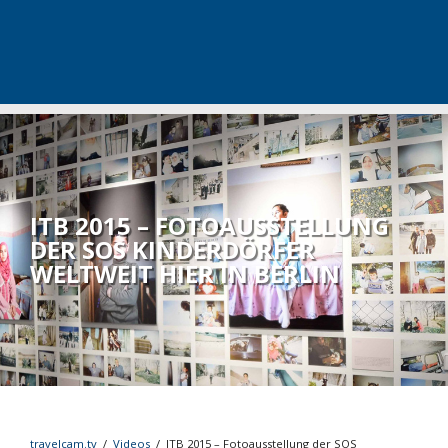
ITB 2015 – FOTOAUSSTELLUNG
DER SOS KINDERDÖRFER
WELTWEIT HIER IN BERLIN
travelcam.tv
/
Videos
/
ITB 2015 – Fotoausstellung der SOS