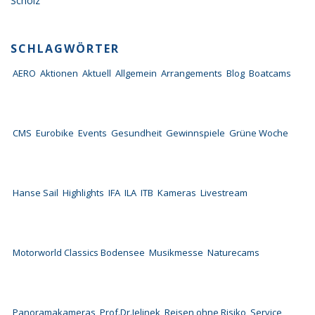
Scholz
SCHLAGWÖRTER
AERO
Aktionen
Aktuell
Allgemein
Arrangements
Blog
Boatcams
CMS
Eurobike
Events
Gesundheit
Gewinnspiele
Grüne Woche
Hanse Sail
Highlights
IFA
ILA
ITB
Kameras
Livestream
Motorworld Classics Bodensee
Musikmesse
Naturecams
Panoramakameras
Prof.Dr.Jelinek
Reisen ohne Risiko
Service