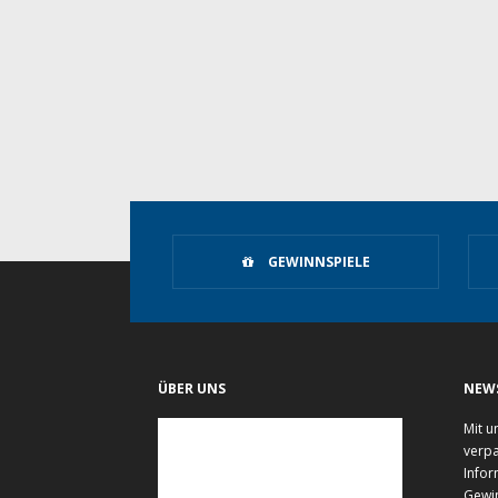
GEWINNSPIELE
ÜBER UNS
NEW
Mit u
verpa
Infor
Gewi