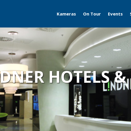
Kameras
On Tour
Events
Travelcams
AERO
Boatcams
ITB
Naturecams
ILA
LIDNER HOTELS &
IFA
Grüne Woche
Motorworld Classics
Bodensee