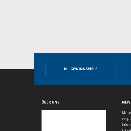
GEWINNSPIELE
ÜBER UNS
NEW
Mit u
verpa
Infor
Gewi