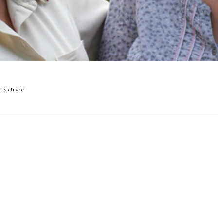
Musikmesse
CMS
t sich vor