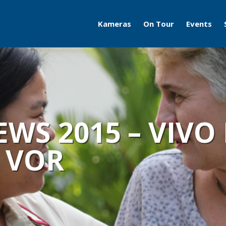
Kameras
On Tour
Events
Travelcams
AERO
Boatcams
ITB
Naturecams
ILA
EWS 2015 – VIVO
IFA
H VOR
Grüne Woche
Motorworld Classics
Bodensee