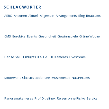
SCHLAGWÖRTER
AERO
Aktionen
Aktuell
Allgemein
Arrangements
Blog
Boatcams
CMS
Eurobike
Events
Gesundheit
Gewinnspiele
Grüne Woche
Hanse Sail
Highlights
IFA
ILA
ITB
Kameras
Livestream
Motorworld Classics Bodensee
Musikmesse
Naturecams
Panoramakameras
Prof.Dr.Jelinek
Reisen ohne Risiko
Service