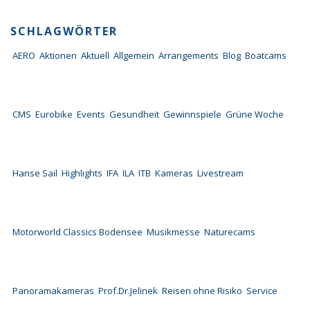
SCHLAGWÖRTER
AERO
Aktionen
Aktuell
Allgemein
Arrangements
Blog
Boatcams
CMS
Eurobike
Events
Gesundheit
Gewinnspiele
Grüne Woche
Hanse Sail
Highlights
IFA
ILA
ITB
Kameras
Livestream
Motorworld Classics Bodensee
Musikmesse
Naturecams
Panoramakameras
Prof.Dr.Jelinek
Reisen ohne Risiko
Service