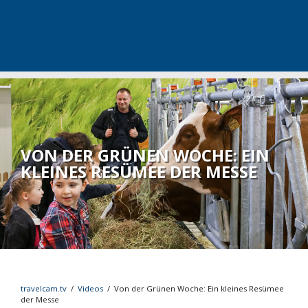
VON DER GRÜNEN WOCHE: EIN
KLEINES RESÜMEE DER MESSE
travelcam.tv
/
Videos
/
Von der Grünen Woche: Ein kleines Resümee
der Messe