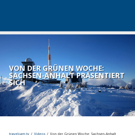
VON DER GRÜNEN WOCHE:
SACHSEN-ANHALT PRÄSENTIERT
SICH
travelcam.tv
/
Videos
/
Von der Grünen Woche: Sachsen-Anhalt