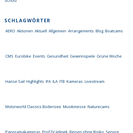
Scholz
SCHLAGWÖRTER
AERO
Aktionen
Aktuell
Allgemein
Arrangements
Blog
Boatcams
CMS
Eurobike
Events
Gesundheit
Gewinnspiele
Grüne Woche
Hanse Sail
Highlights
IFA
ILA
ITB
Kameras
Livestream
Motorworld Classics Bodensee
Musikmesse
Naturecams
Panoramakameras
Prof.Dr.Jelinek
Reisen ohne Risiko
Service