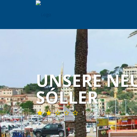
UNSERE NE
SÓLLER
1.86/5
(7)