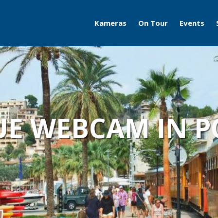
Kameras
On Tour
Events
Travelcams
AERO
Boatcams
ITB
Naturecams
ILA
UE WEBCAM IN P
IFA
Grüne Woche
Motorworld Classics
Bodensee