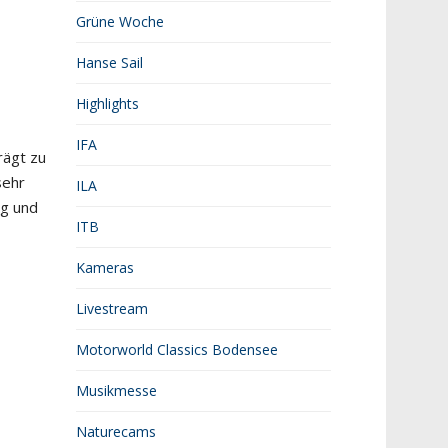
Grüne Woche
Hanse Sail
Highlights
IFA
rägt zu
sehr
ILA
ng und
ITB
Kameras
Livestream
Motorworld Classics Bodensee
Musikmesse
Naturecams