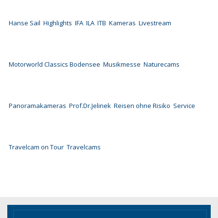
Hanse Sail
Highlights
IFA
ILA
ITB
Kameras
Livestream
Motorworld Classics Bodensee
Musikmesse
Naturecams
Panoramakameras
Prof.Dr.Jelinek
Reisen ohne Risiko
Service
Travelcam on Tour
Travelcams