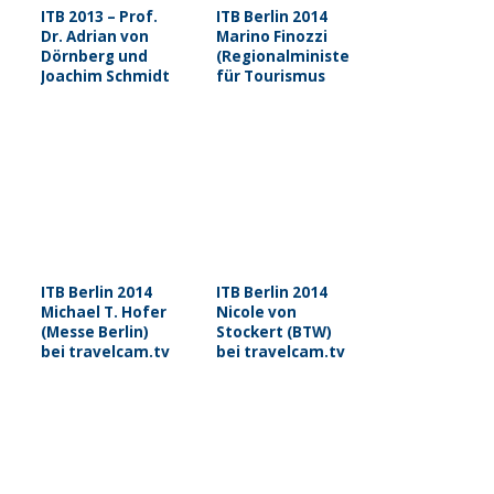
ITB 2013 – Prof.
ITB Berlin 2014
Dr. Adrian von
Marino Finozzi
Dörnberg und
(Regionalminister
Joachim Schmidt
für Tourismus
bei travelcam.tv
Veneto Region)
bei travelcam.tv
ITB Berlin 2014
ITB Berlin 2014
Michael T. Hofer
Nicole von
(Messe Berlin)
Stockert (BTW)
bei travelcam.tv
bei travelcam.tv