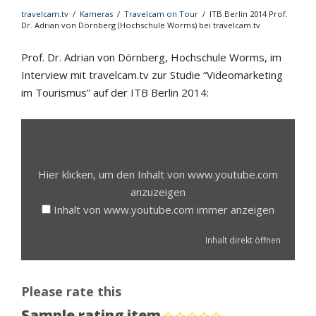
travelcam.tv
/
Kameras
/
Travelcam on Tour
/
ITB Berlin 2014 Prof.
Dr. Adrian von Dörnberg (Hochschule Worms) bei travelcam.tv
Prof. Dr. Adrian von Dörnberg, Hochschule Worms, im
Interview mit travelcam.tv zur Studie “Videomarketing
im Tourismus” auf der ITB Berlin 2014:
INHALT
VON
WWW.YOUTUBE.COM
ANZEIGEN
Hier klicken, um den Inhalt von www.youtube.com
anzuzeigen
Inhalt von www.youtube.com immer anzeigen
Inhalt direkt öffnen
Please rate this
Sample rating item