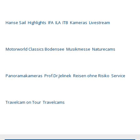
Hanse Sail
Highlights
IFA
ILA
ITB
Kameras
Livestream
Motorworld Classics Bodensee
Musikmesse
Naturecams
Panoramakameras
Prof.Dr.Jelinek
Reisen ohne Risiko
Service
Travelcam on Tour
Travelcams