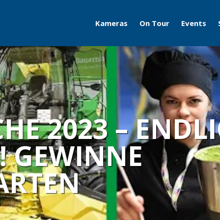
Kameras
On Tour
Events
Travelcams
AERO
Boatcams
ITB
Naturecams
ILA
E 2023 – ENDLI
IFA
! GEWINNE
Grüne Woche
ARTEN
Motorworld Classics
Bodensee