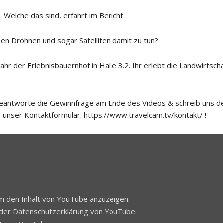
 Welche das sind, erfahrt im Bericht.
aben Drohnen und sogar Satelliten damit zu tun?
ahr der Erlebnisbauernhof in Halle 3.2. Ihr erlebt die Landwirtsch
 Beantworte die Gewinnfrage am Ende des Videos & schreib uns d
unser Kontaktformular: https://www.travelcam.tv/kontakt/ !
 um den Inhalt von YouTube anzuzeigen.
 der
Datenschutzerklärung
von YouTube.