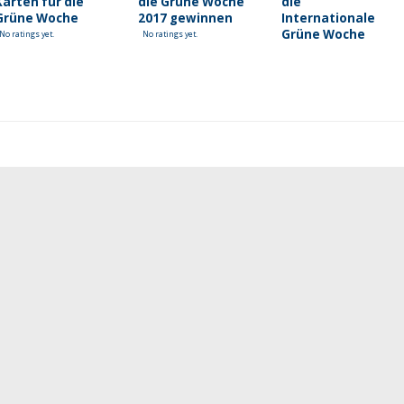
Karten für die
die Grüne Woche
die
Grüne Woche
2017 gewinnen
Internationale
Grüne Woche
No ratings yet.
No ratings yet.
2018 gewinnen
No ratings yet.