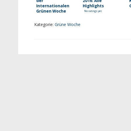
der
2016: Alle
Internationalen
Highlights
Grünen Woche
No ratings yet.
2017
No ratings yet.
Kategorie:
Grüne Woche