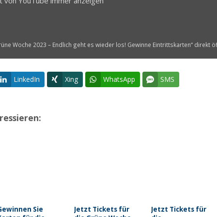
lt von YouTube immer anzeigen
rüne Woche 2023 – Endlich geht es wieder los! Gewinne Eintrittskarten“ direkt ö
LinkedIn
Xing
WhatsApp
SMS
ressieren:
Gewinnen Sie
Jetzt Tickets für
Jetzt Tickets für